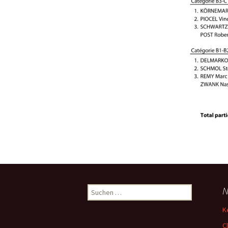
Suchen
N
nach:
K
C