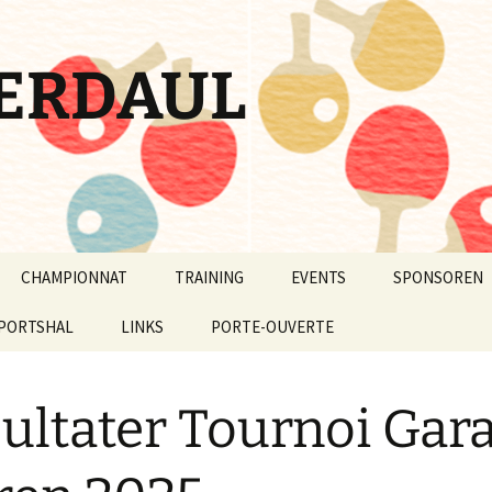
ZERDAUL
CHAMPIONNAT
TRAINING
EVENTS
SPONSOREN
2025
PORTSHAL
Championnat 2024-2025
LINKS
PORTE-OUVERTE
„Castle
3-2024
Championnat 2018-2019
1. DESCHTENNISOWEND
FIR JIDDEREEN 2015
ultater Tournoi Gar
9-2020
Championnat 2015-2016
stle
Dëschtennisowend fir
Jiddereen 2024
8-2019
Championnat 2014-2015