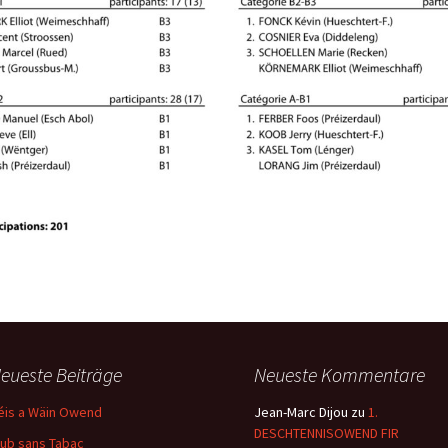
eueste Beiträge
Neueste Kommentare
éis a Wäin Owend
Jean-Marc Dijou
zu
1.
DESCHTENNISOWEND FIR
lub sans Tabac