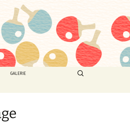
Suchen
GALERIE
nach:
age