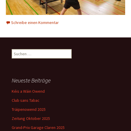
Schreibe einen Kommentar
Suchen
nach:
Neueste Beiträge
Kéis a Wäin Owend
Club sans Tabac
Träipenowend 2025
Zeitung Oktober 2025
Grand-Prix Garage Claren 2025