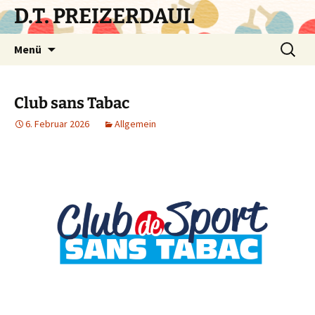
Zum
D.T. PREIZERDAUL
Inhalt
springen
Suchen
Menü
nach:
Club sans Tabac
6. Februar 2026
Allgemein