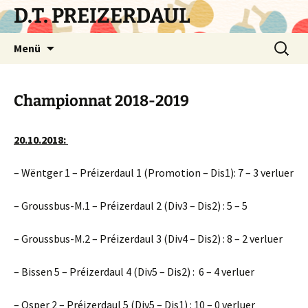
Zum
D.T. PREIZERDAUL
Inhalt
springen
Suchen
Menü
nach:
Championnat 2018-2019
20.10.2018:
– Wëntger 1 – Préizerdaul 1 (Promotion – Dis1): 7 – 3 verluer
– Groussbus-M.1 – Préizerdaul 2 (Div3 – Dis2) : 5 – 5
– Groussbus-M.2 – Préizerdaul 3 (Div4 – Dis2) : 8 – 2 verluer
– Bissen 5 – Préizerdaul 4 (Div5 – Dis2) : 6 – 4 verluer
– Osper 2 – Préizerdaul 5 (Div5 – Dis1) : 10 – 0 verluer